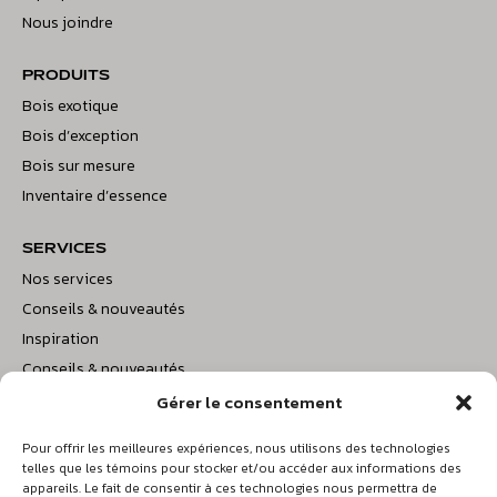
Nous joindre
PRODUITS
Bois exotique
Bois d’exception
Bois sur mesure
Inventaire d’essence
SERVICES
Nos services
Conseils & nouveautés
Inspiration
Conseils & nouveautés
Gérer le consentement
BOISDELTA@BELLNET.CA
Pour offrir les meilleures expériences, nous utilisons des technologies
telles que les témoins pour stocker et/ou accéder aux informations des
appareils. Le fait de consentir à ces technologies nous permettra de