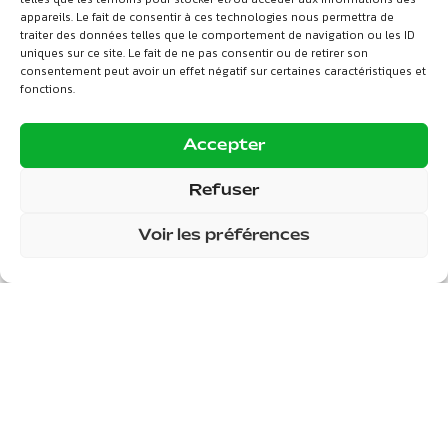
appareils. Le fait de consentir à ces technologies nous permettra de
traiter des données telles que le comportement de navigation ou les ID
uniques sur ce site. Le fait de ne pas consentir ou de retirer son
Explorer
consentement peut avoir un effet négatif sur certaines caractéristiques et
fonctions.
Accepter
A propos
Refuser
Depuis plusieurs années, Bois Delta accompagne artisans,
ébénistes, designers et entrepreneurs en offrant une
Voir les préférences
sélection rigoureuse de bois nobles, d’essences rares et
de matériaux soigneusement choisis pour donner vie à
des réalisations durables.
En savoir plus